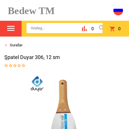
Bedew TM
0
0
Gurallar
Şpatel Duyar 306, 12 sm