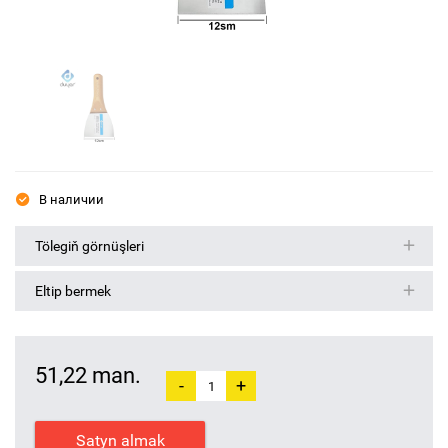
В наличии
Tölegiň görnüşleri
Eltip bermek
51,22 man.
-
+
Satyn almak