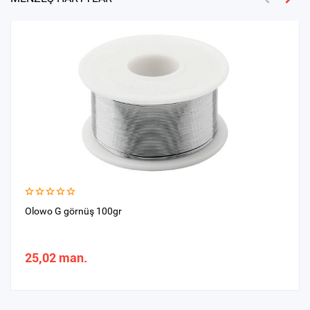
Olowo G görnüş 100gr
25,02 man.