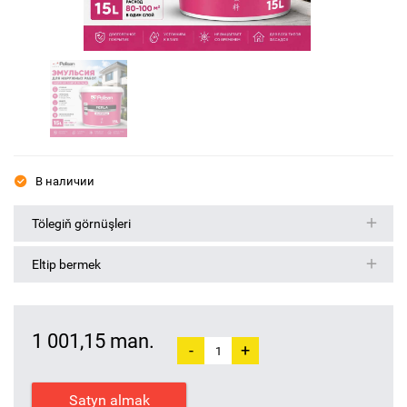
В наличии
Tölegiň görnüşleri
Eltip bermek
1 001,15 man.
-
+
Satyn almak