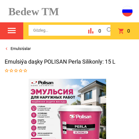
Bedew TM
0
0
Emulsiýalar
Emulsiýa daşky POLISAN Perla Silikonly: 15 L