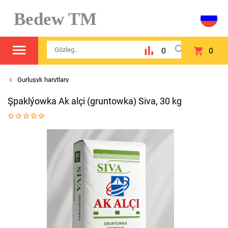
Bedew TM
0
0
Gurluşyk harytlary
Şpaklýowka Ak alçi (gruntowka) Siva, 30 kg