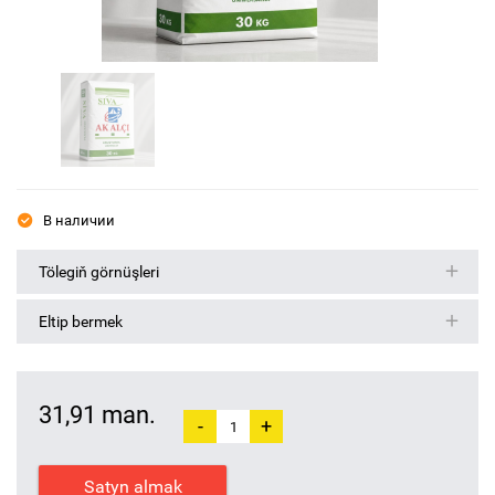
В наличии
Tölegiň görnüşleri
Eltip bermek
31,91 man.
-
+
Satyn almak