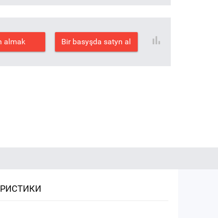
n almak
Bir basyşda satyn al
ЕРИСТИКИ