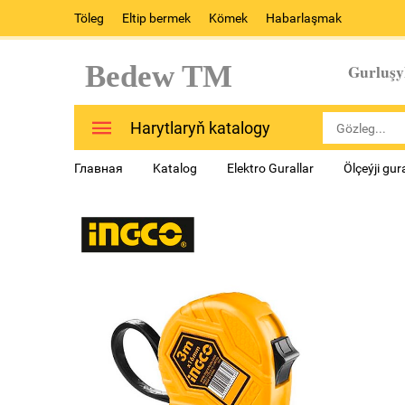
Töleg
Eltip bermek
Kömek
Habarlaşmak
Bedew TM
Gurluşy
Harytlaryň katalogy
Главная
Katalog
Elektro Gurallar
Ölçeýji gur