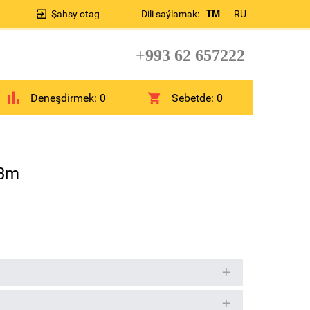
Şahsy otag
Dili saýlamak:
TM
RU
+993 62 657222
Deneşdirmek:
0
Sebetde:
0
 3m