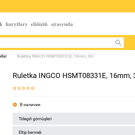
k harytlary eliňiziň
aýasynda
allar
Ruletka INGCO HSMT08331E, 16mm, 3m
Ruletka INGCO HSMT08331E, 16mm,
В наличии
Tölegiň görnüşleri
Eltip bermek