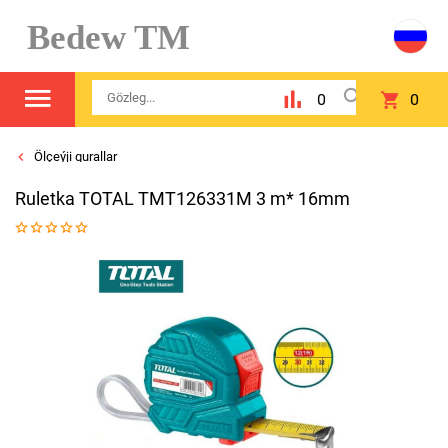
Bedew TM
0
0
Ölçeýji gurallar
Ruletka TOTAL TMT126331M 3 m* 16mm