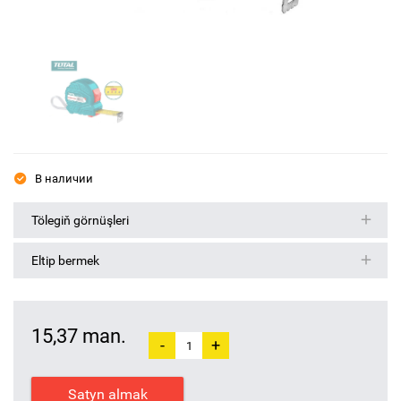
В наличии
Tölegiň görnüşleri
Eltip bermek
15,37 man.
-
+
Satyn almak