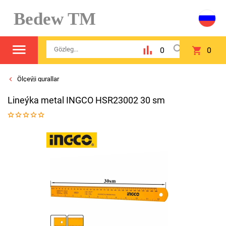
Bedew TM
0
0
Ölçeýji gurallar
Lineýka metal INGCO HSR23002 30 sm