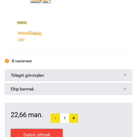
В наличии
Tölegiň görnüşleri
Eltip bermek
22,66 man.
-
+
Satyn almak