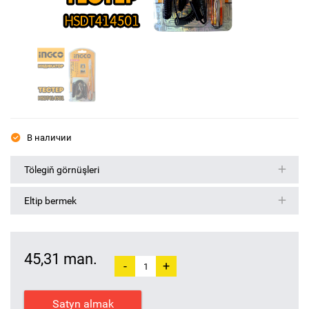
В наличии
Tölegiň görnüşleri
Eltip bermek
45,31 man.
-
+
Satyn almak