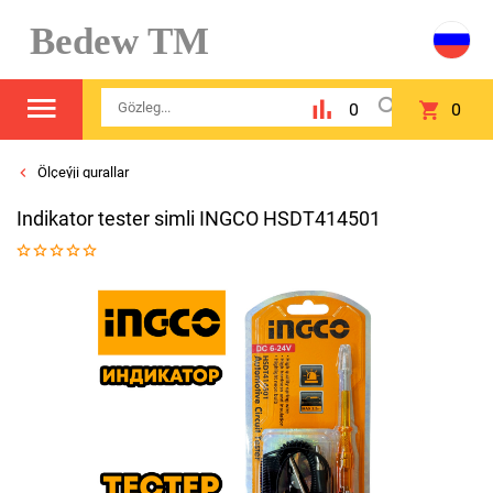
Bedew TM
0
0
Ölçeýji gurallar
Indikator tester simli INGCO HSDT414501