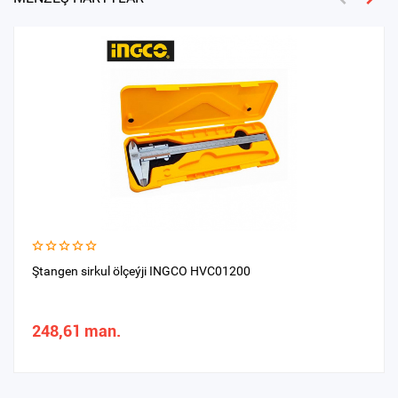
Ştangen sirkul ölçeýji INGCO HVC01200
248,61 man.