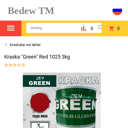
Bedew TM
0
0
Kraskalar we laklar
Kraska "Green" Red 1025 3kg