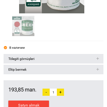
В наличии
Tölegiň görnüşleri
Eltip bermek
193,85 man.
-
+
Satyn almak