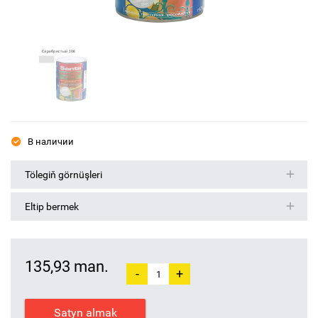
В наличии
Tölegiň görnüşleri
Eltip bermek
135,93 man.
-
+
Satyn almak