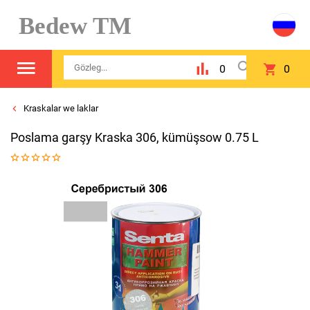
Bedew TM
0
0
Kraskalar we laklar
Poslama garşy Kraska 306, kümüşsow 0.75 L