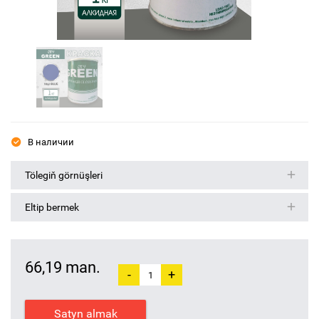
В наличии
Tölegiň görnüşleri
Eltip bermek
66,19 man.
-
+
Satyn almak