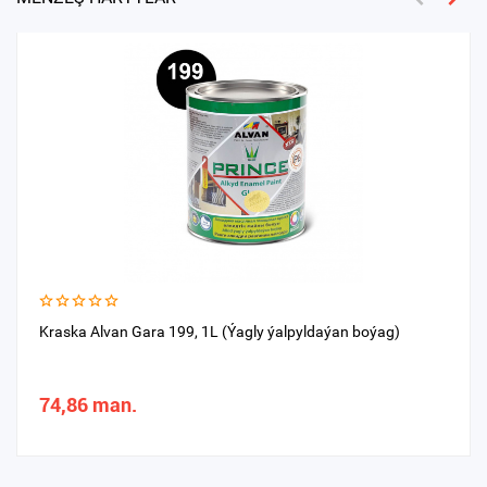
Kraska Alvan Gara 199, 1L (Ýagly ýalpyldaýan boýag)
74,86 man.