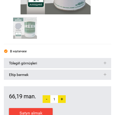
В наличии
Tölegiň görnüşleri
Eltip bermek
66,19 man.
-
+
Satyn almak