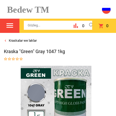
Bedew TM
0
0
Kraskalar we laklar
Kraska "Green" Gray 1047 1kg