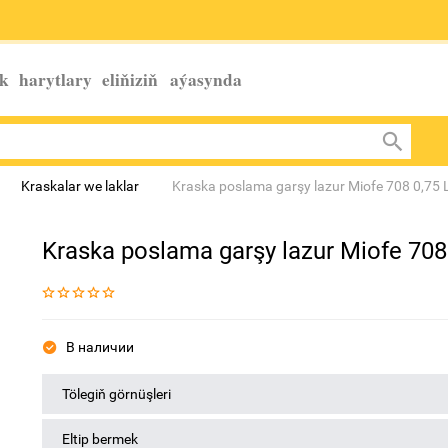
k harytlary eliňiziň
aýasynda
Kraskalar we laklar
Kraska poslama garşy lazur Miofe 708 0,75 
Kraska poslama garşy lazur Miofe 708
В наличии
Tölegiň görnüşleri
Eltip bermek