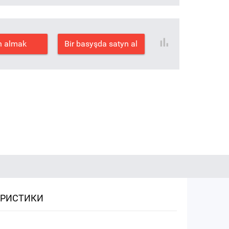
n almak
Bir basyşda satyn al
ЕРИСТИКИ