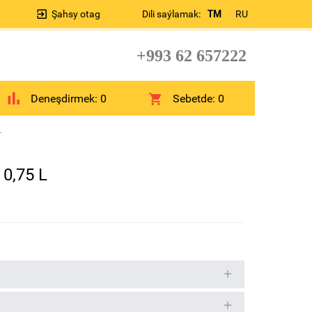
Şahsy otag
Dili saýlamak:
TM
RU
+993 62 657222
Deneşdirmek:
0
Sebetde:
0
L
 0,75 L