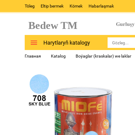
Töleg
Eltip bermek
Kömek
Habarlaşmak
Bedew TM
Gurluşy
Harytlaryň katalogy
Главная
Katalog
Boýaglar (kraskalar) we laklar