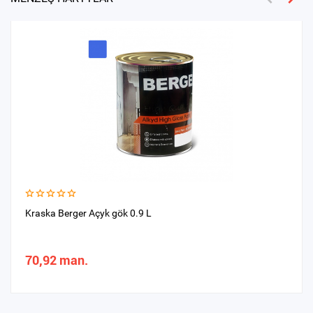
Kraska Berger Açyk gök 0.9 L
70,92 man.