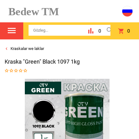
Bedew TM
0
0
Kraskalar we laklar
Kraska "Green" Black 1097 1kg