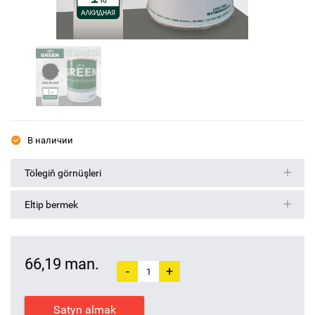
В наличии
Tölegiň görnüşleri
Eltip bermek
66,19 man.
-
+
Satyn almak