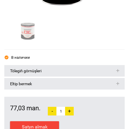
В наличии
Tölegiň görnüşleri
Eltip bermek
77,03 man.
-
+
Satyn almak