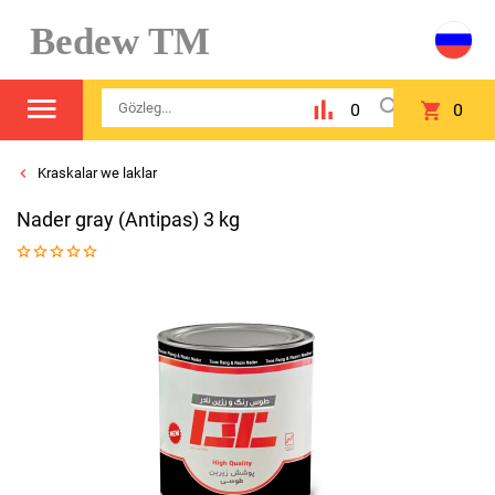
Bedew TM
0
0
Kraskalar we laklar
Nader gray (Antipas) 3 kg