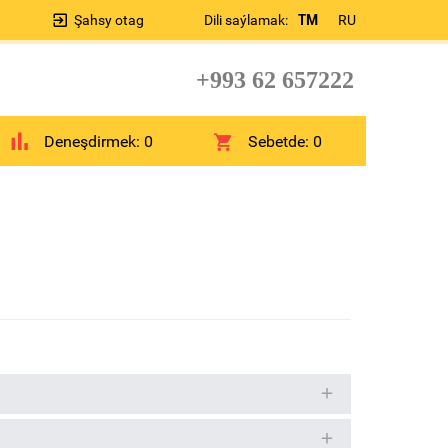
Şahsy otag
Dili saýlamak:
TM
RU
+993 62 657222
Deneşdirmek:
0
Sebetde:
0