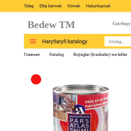
Töleg
Eltip bermek
Kömek
Habarlaşmak
Bedew TM
Gurluşy
Harytlaryň katalogy
Главная
Katalog
Boýaglar (kraskalar) we laklar