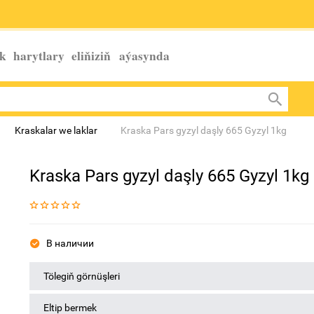
k harytlary eliňiziň
aýasynda
Kraskalar we laklar
Kraska Pars gyzyl daşly 665 Gyzyl 1kg
Kraska Pars gyzyl daşly 665 Gyzyl 1kg
В наличии
Tölegiň görnüşleri
Eltip bermek