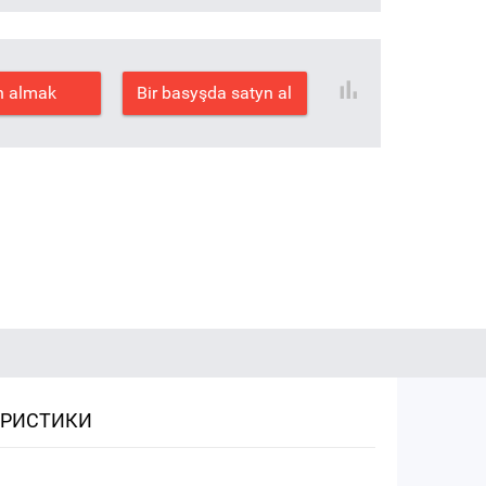
n almak
Bir basyşda satyn al
ЕРИСТИКИ