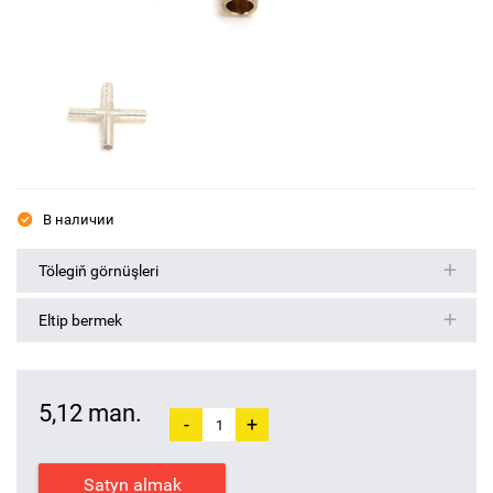
В наличии
Tölegiň görnüşleri
Eltip bermek
5,12 man.
-
+
Satyn almak