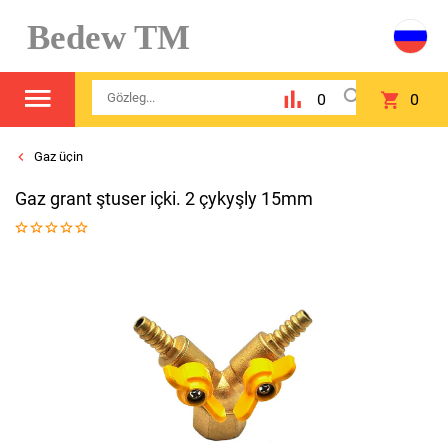
Bedew TM
0
0
Gaz üçin
Gaz grant ştuser içki. 2 çykyşly 15mm