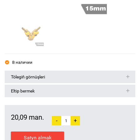
В наличии
Tölegiň görnüşleri
Eltip bermek
20,09 man.
-
+
Satyn almak