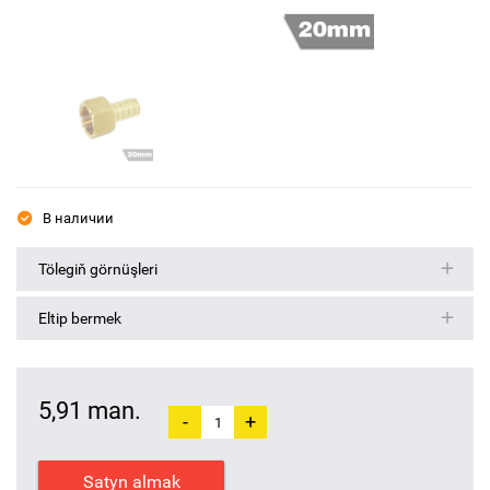
В наличии
Tölegiň görnüşleri
Eltip bermek
5,91 man.
-
+
Satyn almak