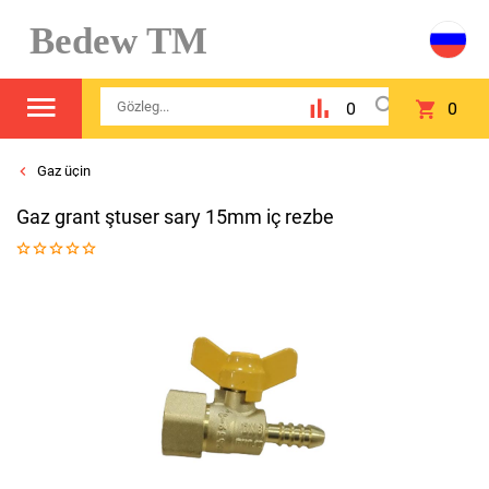
Bedew TM
0
0
Gaz üçin
Gaz grant ştuser sary 15mm iç rezbe