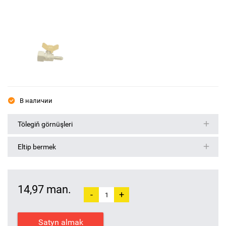
В наличии
Tölegiň görnüşleri
Eltip bermek
14,97 man.
-
+
Satyn almak