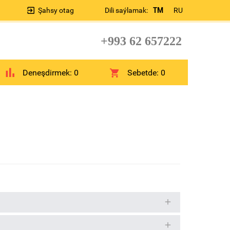
Şahsy otag
Dili saýlamak:
TM
RU
+993 62 657222
Deneşdirmek:
0
Sebetde:
0