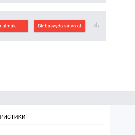
n almak
Bir basyşda satyn al
ЕРИСТИКИ