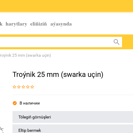
k harytlary eliňiziň
aýasynda
roýnik 25 mm (swarka uçin)
Troýnik 25 mm (swarka uçin)
В наличии
Tölegiň görnüşleri
Eltip bermek