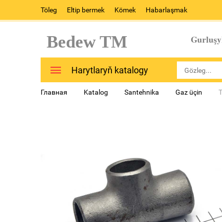
Töleg
Eltip bermek
Kömek
Habarlaşmak
Bedew TM
Gurluşy
Harytlaryň katalogy
Главная
Katalog
Santehnika
Gaz üçin
T