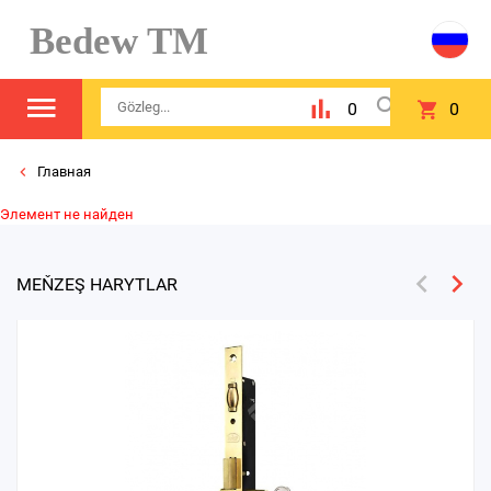
Bedew TM
0
0
Главная
Элемент не найден
MEŇZEŞ HARYTLAR