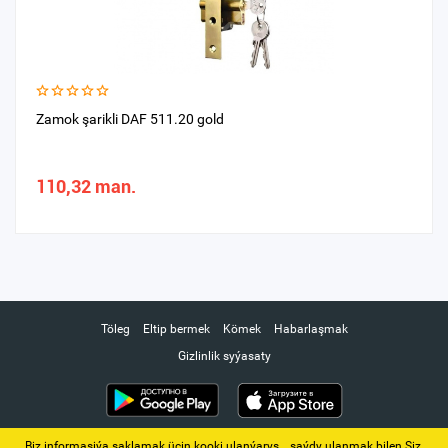
Zamok şarikli DAF 511.20 gold
110,32 man.
Töleg
Eltip bermek
Kömek
Habarlaşmak
Gizlinlik syýasaty
Biz informasiýa saklamak üçin kooki ulanýarys. ‚ saýdy ulanmak bilen Siz