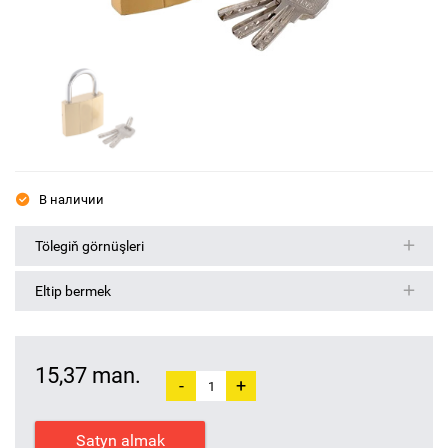
В наличии
Tölegiň görnüşleri
Eltip bermek
15,37 man.
-
+
Satyn almak