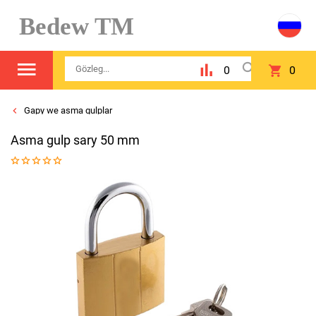
Bedew TM
0
0
Gapy we asma gulplar
Asma gulp sary 50 mm