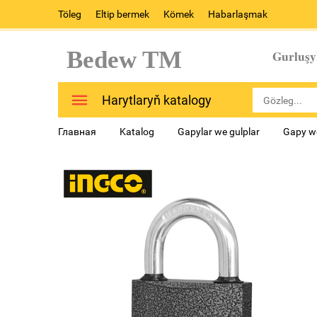
Töleg
Eltip bermek
Kömek
Habarlaşmak
Bedew TM
Gurluşy
Harytlaryň katalogy
Главная
Katalog
Gapylar we gulplar
Gapy w