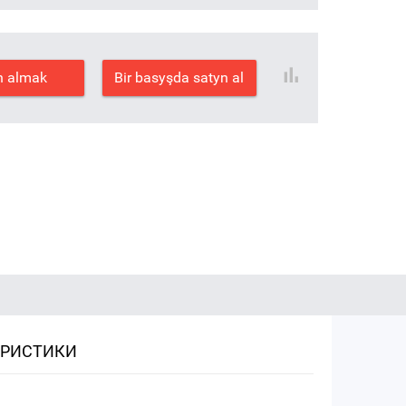
n almak
Bir basyşda satyn al
ЕРИСТИКИ