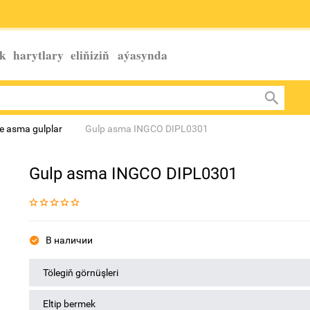
k harytlary eliňiziň
aýasynda
e asma gulplar
Gulp asma INGCO DIPL0301
Gulp asma INGCO DIPL0301
В наличии
Tölegiň görnüşleri
Eltip bermek