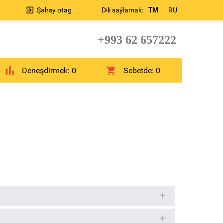
Şahsy otag
Dili saýlamak:
TM
RU
+993 62 657222
Deneşdirmek:
0
Sebetde:
0