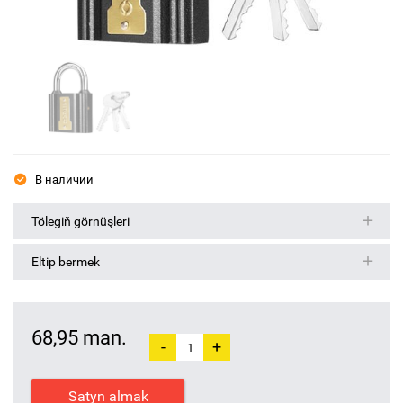
В наличии
Tölegiň görnüşleri
Eltip bermek
68,95 man.
-
+
Satyn almak