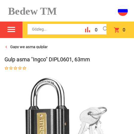
Bedew TM
0
0
Gapy we asma gulplar
Gulp asma "Ingco" DIPL0601, 63mm