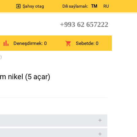
Şahsy otag
Dili saýlamak:
TM
RU
+993 62 657222
Deneşdirmek:
0
Sebetde:
0
)
 nikel (5 açar)