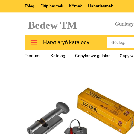
Töleg
Eltip bermek
Kömek
Habarlaşmak
Bedew TM
Gurluşy
Harytlaryň katalogy
Главная
Katalog
Gapylar we gulplar
Gapy w