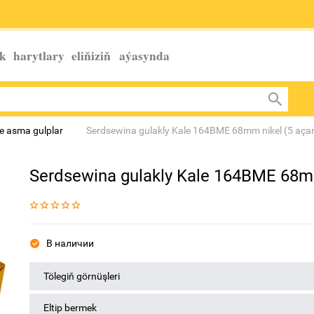
k harytlary eliňiziň
aýasynda
e asma gulplar
Serdsewina gulakly Kale 164BME 68mm nikel (5 açar
Serdsewina gulakly Kale 164BME 68mm
В наличии
Tölegiň görnüşleri
Eltip bermek