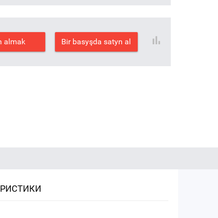
n almak
Bir basyşda satyn al
ЕРИСТИКИ