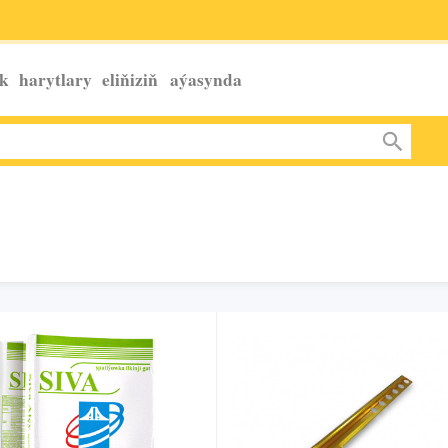
k harytlary eliňiziň
aýasynda