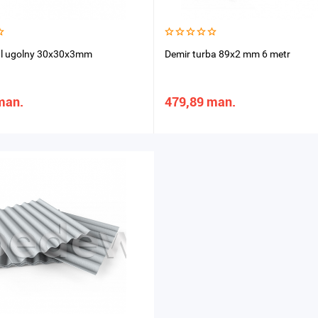
fil ugolny 30x30x3mm
Demir turba 89x2 mm 6 metr
man.
479,89 man.