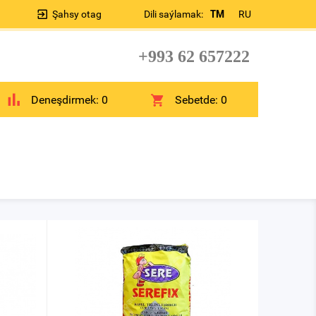
Şahsy otag
Dili saýlamak:
TM
RU
+993 62 657222
Deneşdirmek:
0
Sebetde:
0