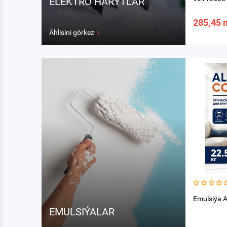
ELEKTRO HARYTLAR
285,45 
Ählisini görkez
Emulsiýa A
EMULSIÝALAR