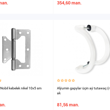
man.
354,60 man.
 Nobil kebelek nikel 10x5 sm
Alýumin gapylar üçin aý tutawaç (
ak
an.
81,56 man.