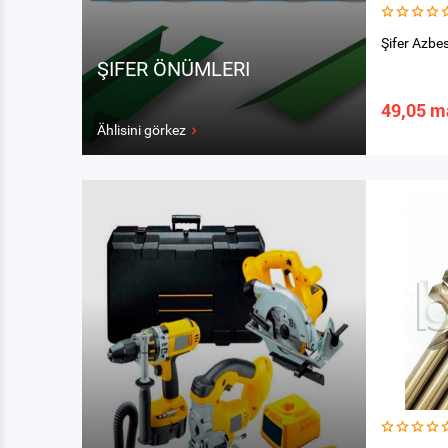
Şifer Azb
ŞIFER ÖNÜMLERI
49,05 m
Ählisini görkez