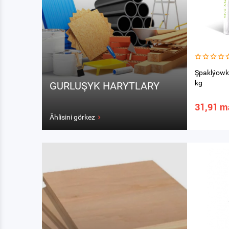
Şpaklýowka
kg
GURLUŞYK HARYTLARY
31,91 m
Ählisini görkez