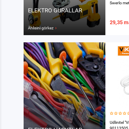
Swerlo me
ELEKTRO GURALLAR
29,35 m
Ählisini görkez
Udlinitel "
90113505