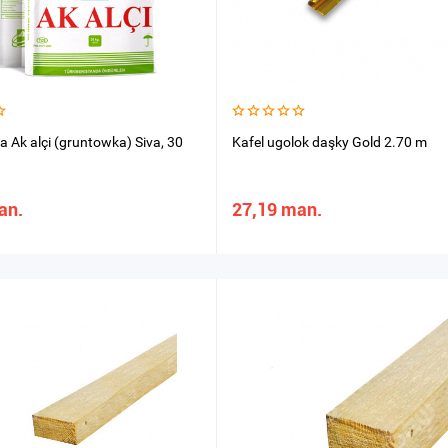
 Ak alçi (gruntowka) Siva, 30
Kafel ugolok daşky Gold 2.70 m
an.
27,19 man.