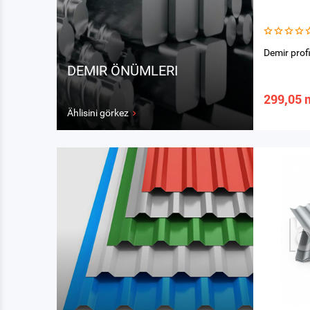
Demir pro
DEMIR ÖNÜMLERI
299,05 
Ählisini görkez