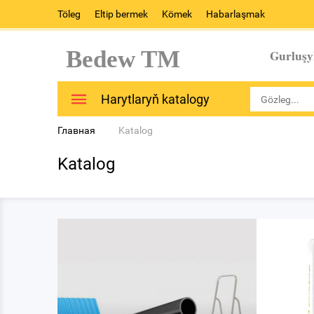
Töleg
Eltip bermek
Kömek
Habarlaşmak
Bedew TM
Gurluşy
Harytlaryň katalogy
Главная
Katalog
Katalog