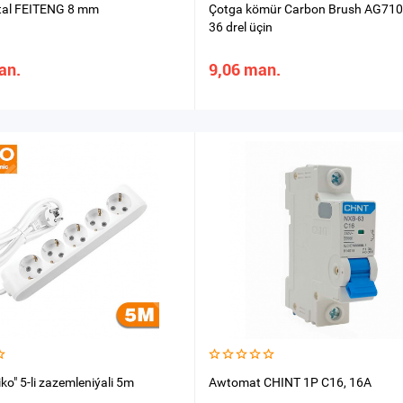
tal FEITENG 8 mm
Çotga kömür Carbon Brush AG710
36 drel üçin
an.
9,06 man.
Viko" 5-li zazemleniýali 5m
Awtomat CHINT 1P С16, 16A