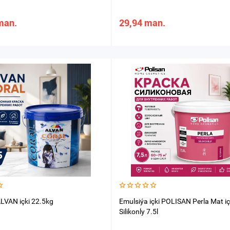
man.
29,94 man.
LVAN içki 22.5kg
Emulsiýa içki POLISAN Perla Mat iç
Silikonly 7.5l