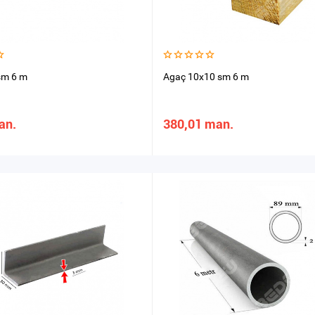
sm 6 m
Agaç 10x10 sm 6 m
an.
380,01 man.