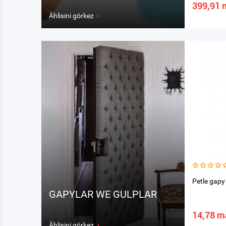
399,91 
Ählisini görkez
Petle gapy
GAPYLAR WE GULPLAR
14,78 m
Ählisini görkez