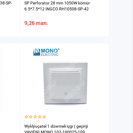
38-SP-
SP Perforator 28 mm 1050W kömür
6.5*7.5*12 INGCO RH10508-SP-42
9,26 man.
Wyklýuçatel 1 düwmeli içgi ( geçiriji
VAVIEN) MONO 102-190025-109