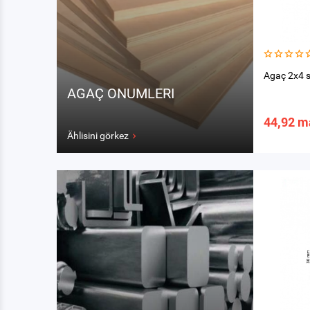
Agaç 2x4 
AGAÇ ONUMLERI
44,92 m
Ählisini görkez