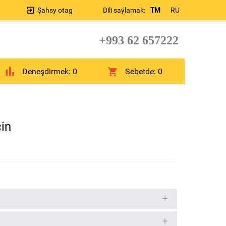
Şahsy otag
Dili saýlamak:
TM
RU
+993 62 657222
Deneşdirmek:
0
Sebetde:
0
in