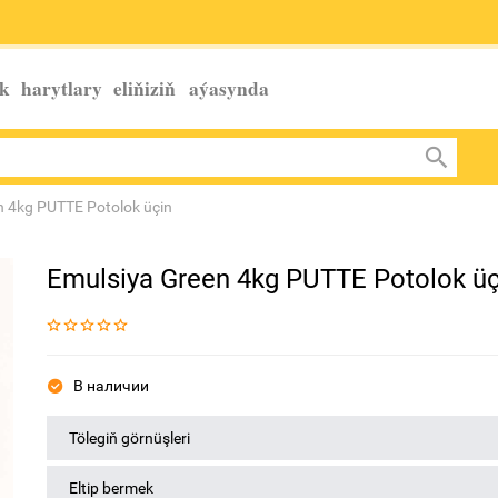
k harytlary eliňiziň
aýasynda
n 4kg PUTTE Potolok üçin
Emulsiya Green 4kg PUTTE Potolok üç
В наличии
Tölegiň görnüşleri
Eltip bermek