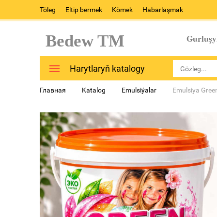
Töleg
Eltip bermek
Kömek
Habarlaşmak
Bedew TM
Gurluşy
Harytlaryň katalogy
Главная
Katalog
Emulsiýalar
Emulsiya Gree