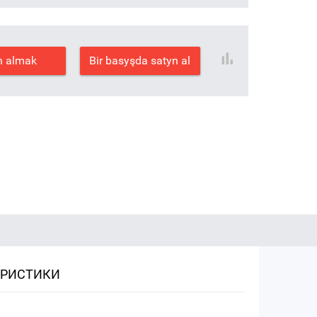
n almak
Bir basyşda satyn al
ЕРИСТИКИ