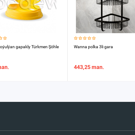
oýulýan gapakly Türkmen Şöhle
Wanna polka 3li gara
man.
443,25 man.