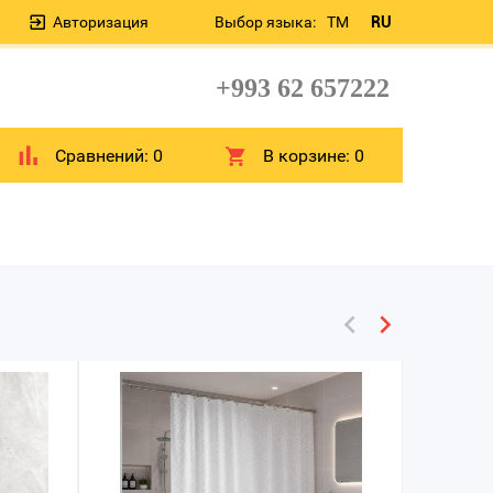
Авторизация
Выбор языка:
TM
RU
+993 62 657222
Сравнений:
0
В корзине:
0