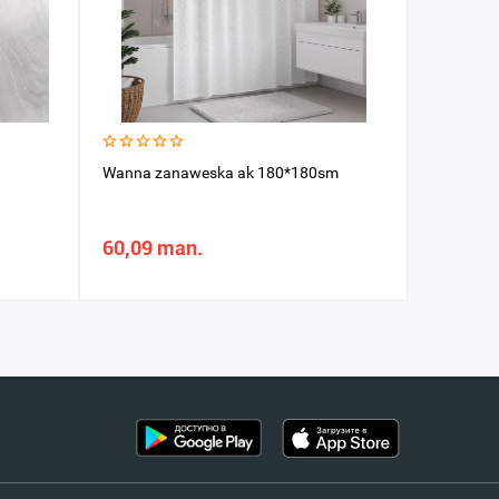
Wanna zanaweska ak 180*180sm
Wantuz g
60,09 man.
29,94 