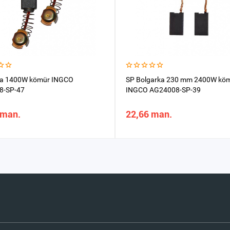
ra 1400W kömür INGCO
SP Bolgarka 230 mm 2400W kö
8-SP-47
INGCO AG24008-SP-39
 man.
22,66 man.