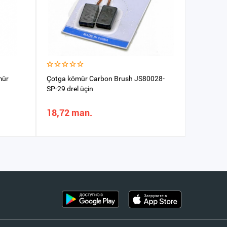
mür
Çotga kömür Carbon Brush JS80028-
SP Drel 
SP-29 drel üçin
10
18,72 man.
6,90 m