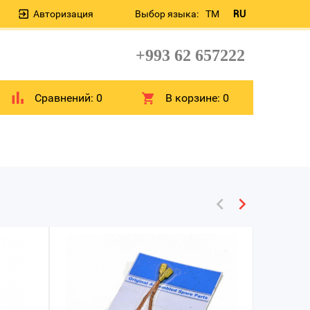
Авторизация
Выбор языка:
TM
RU
+993 62 657222
Сравнений:
0
В корзине:
0