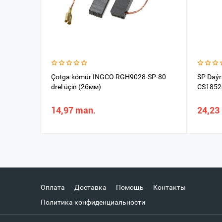
Çotga kömür INGCO RGH9028-SP-80
SP Daý
drel üçin (26мм)
CS1852
14,97 man.
24,23
Оплата
Доставка
Помощь
Контакты
Политика конфиденциальности