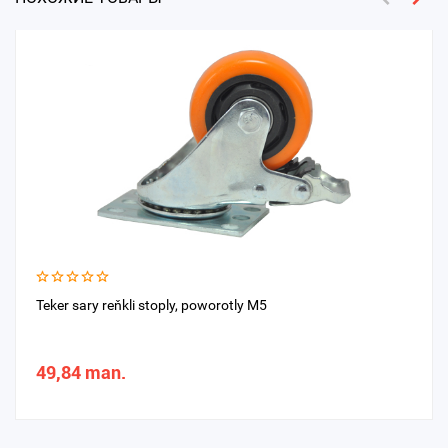
Teker sary reňkli stoply, poworotly M5
49,84 man.