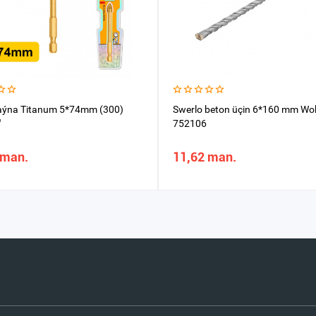
aýna Titanum 5*74mm (300)
Swerlo beton üçin 6*160 mm Wo
"
752106
 man.
11,62 man.