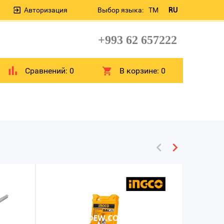
Авторизация
Выбор языка:
TM
RU
+993 62 657222
Сравнений:
0
В корзине:
0