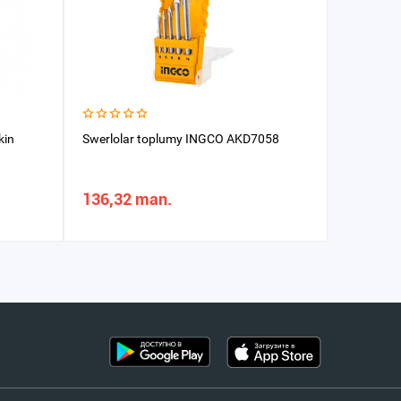
kin
Swerlolar toplumy INGCO AKD7058
Swerlo b
mm
136,32 man.
12,21 