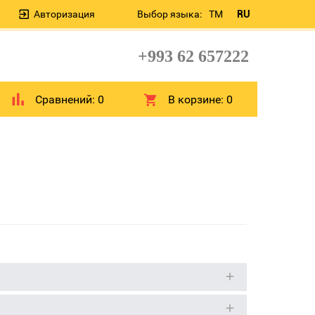
Авторизация
Выбор языка:
TM
RU
+993 62 657222
Сравнений:
0
В корзине:
0