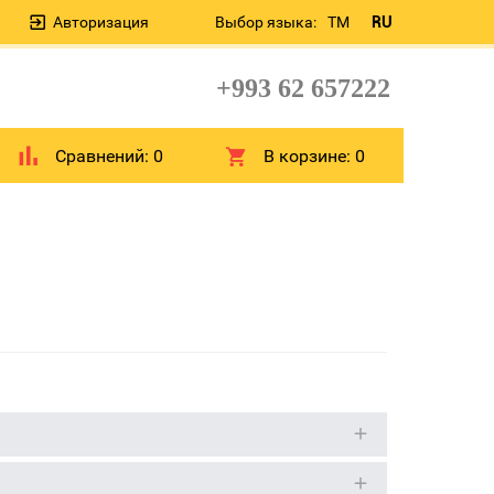
Авторизация
Выбор языка:
TM
RU
+993 62 657222
Сравнений:
0
В корзине:
0