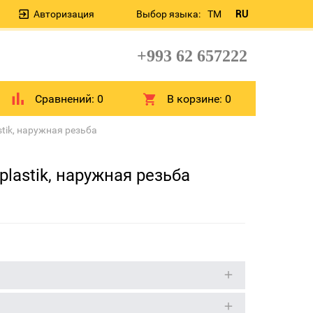
Авторизация
Выбор языка:
TM
RU
+993 62 657222
Сравнений:
0
В корзине:
0
stik, наружная резьба
plastik, наружная резьба