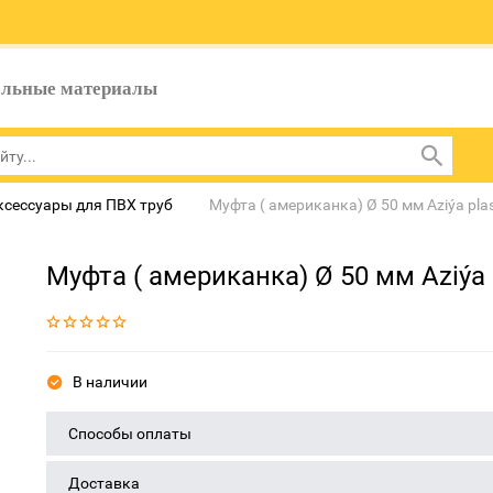
ельные материалы
ксессуары для ПВХ труб
Муфта ( американка) Ø 50 мм Aziýa pla
Муфта ( американка) Ø 50 мм Aziýa 
В наличии
Способы оплаты
Доставка