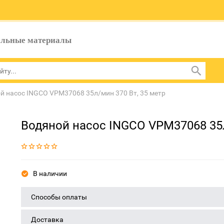
ельные материалы
й насос INGCO VPM37068 35л/мин 370 Вт, 35 метр
Водяной насос INGCO VPM37068 35л
В наличии
Способы оплаты
Доставка