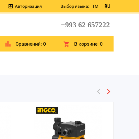
Авторизация
Выбор языка:
TM
RU
+993 62 657222
Сравнений:
0
В корзине:
0