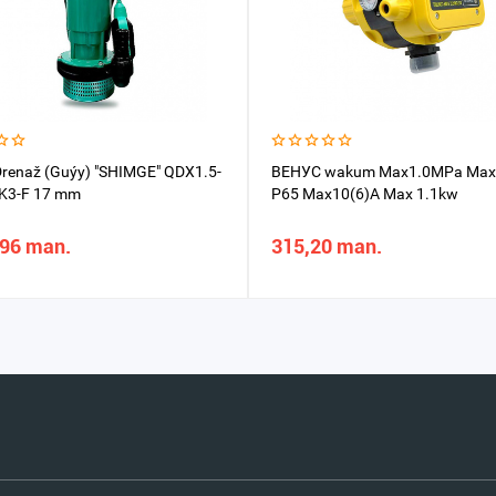
renaž (Guýy) "SHIMGE" QDX1.5-
ВЕНУС wakum Max1.0MPa Ma
7K3-F 17 mm
P65 Max10(6)A Max 1.1kw
,96 man.
315,20 man.