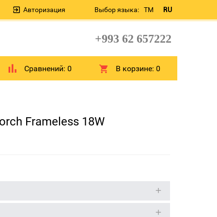
Авторизация
Выбор языка:
TM
RU
+993 62 657222
Сравнений:
0
В корзине:
0
orch Frameless 18W