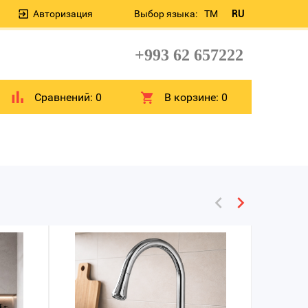
Авторизация
Выбор языка:
TM
RU
+993 62 657222
Сравнений:
0
В корзине:
0