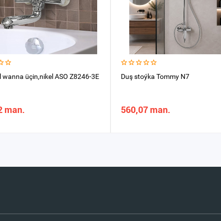
l wanna üçin,nikel ASO Z8246-3E
Duş stoýka Tommy N7
2 man.
560,07 man.