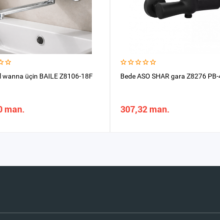
l wanna üçin BAILE Z8106-18F
Bede ASO SHAR gara Z8276 PB-
0 man.
307,32 man.