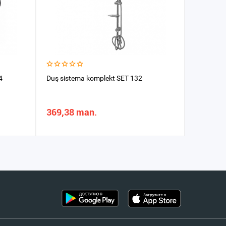
4
Duş sistema komplekt SET 132
Smesitel
369,38 man.
844,54