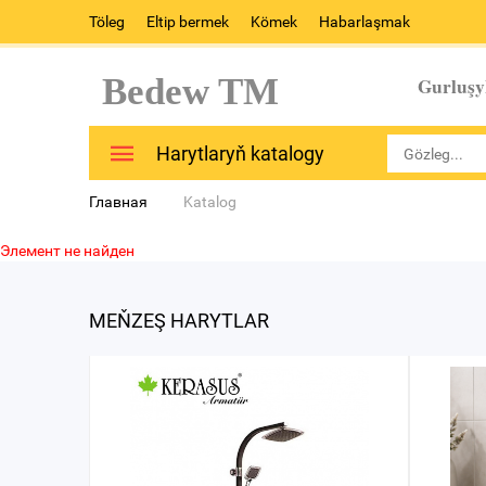
Töleg
Eltip bermek
Kömek
Habarlaşmak
Bedew TM
Gurluşy
Harytlaryň katalogy
Главная
Katalog
Элемент не найден
MEŇZEŞ HARYTLAR