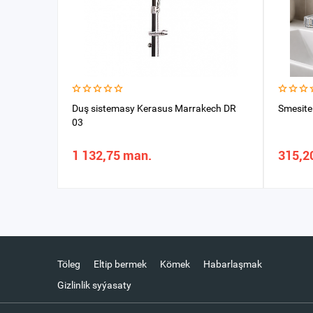
Duş sistemasy Kerasus Marrakech DR
Smesite
03
1 132,75 man.
315,2
Töleg
Eltip bermek
Kömek
Habarlaşmak
Gizlinlik syýasaty