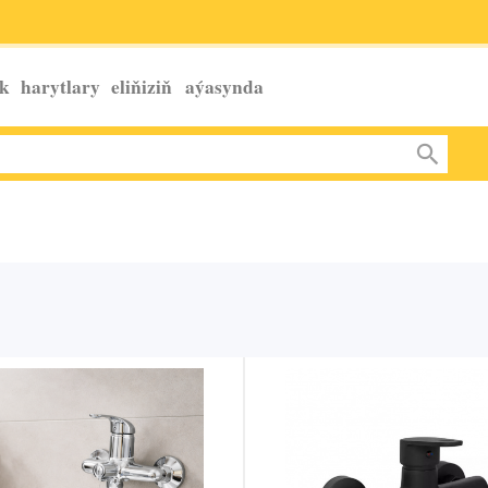
k harytlary eliňiziň
aýasynda