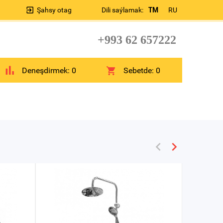
Şahsy otag
Dili saýlamak:
TM
RU
+993 62 657222
Deneşdirmek:
0
Sebetde:
0