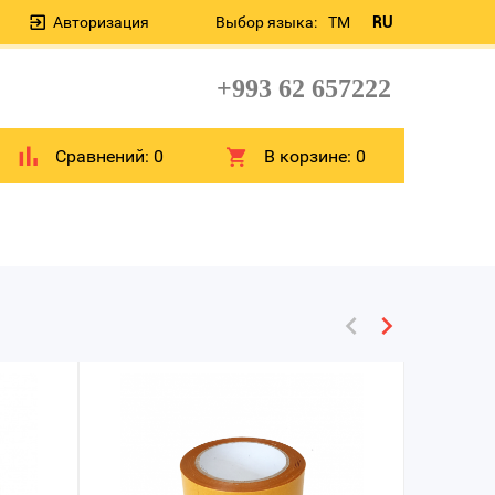
Авторизация
Выбор языка:
TM
RU
+993 62 657222
Сравнений:
0
В корзине:
0