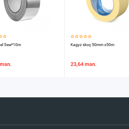
kel 5sм*10m
Kagyz skoç 50mm x50m
 man.
23,64 man.