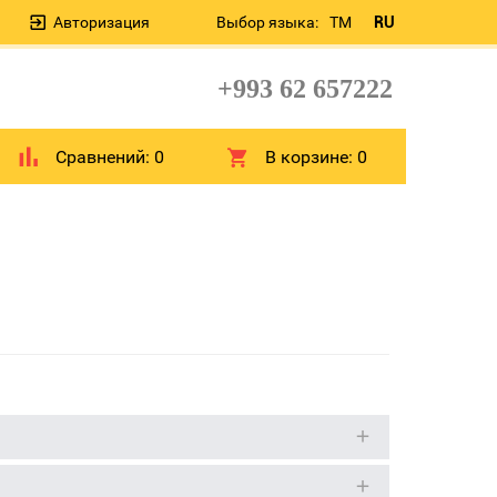
Авторизация
Выбор языка:
TM
RU
+993 62 657222
Сравнений:
0
В корзине:
0