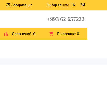
Авторизация
Выбор языка:
TM
RU
+993 62 657222
Сравнений:
0
В корзине:
0