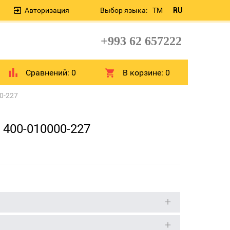
Авторизация
Выбор языка:
TM
RU
+993 62 657222
Сравнений:
0
В корзине:
0
0-227
400-010000-227