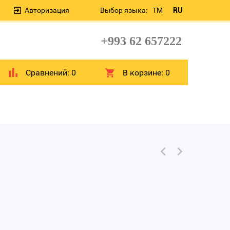
Авторизация
Выбор языка:
TM
RU
+993 62 657222
Сравнений:
0
В корзине:
0