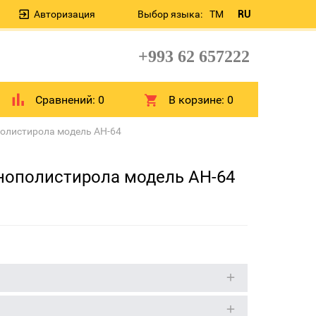
Авторизация
Выбор языка:
TM
RU
+993 62 657222
Сравнений:
0
В корзине:
0
полистирола модель AH-64
енополистирола модель AH-64