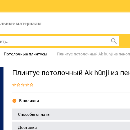
ельные материалы
Потолочные плинтусы
Плинтус потолочный Ak hünji из пено
Плинтус потолочный Ak hünji из п
В наличии
Способы оплаты
Доставка