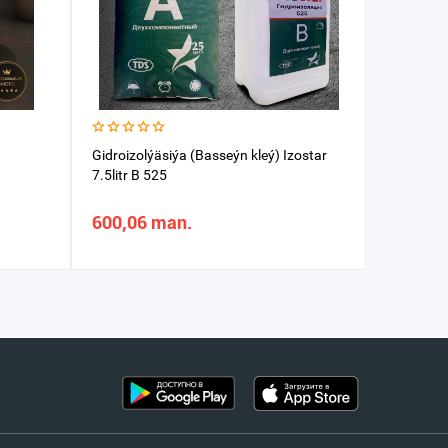
Gidroizolýäsiýa (Basseýn kleý) Izostar
Silikon I
7.5litr B 525
600,06 man.
40,19 