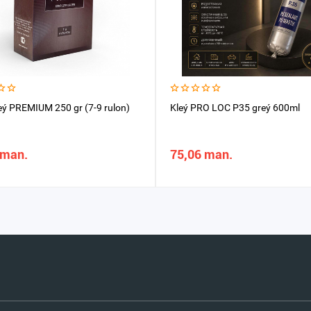
eý PREMIUM 250 gr (7-9 rulon)
Kleý PRO LOC P35 greý 600ml
 man.
75,06 man.