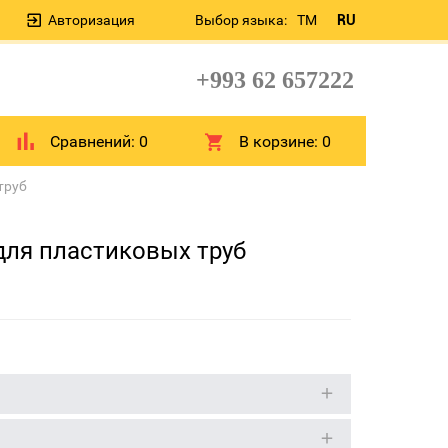
Авторизация
Выбор языка:
TM
RU
+993 62 657222
Сравнений:
0
В корзине:
0
труб
 для пластиковых труб