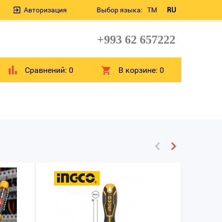
Авторизация
Выбор языка:
TM
RU
+993 62 657222
Сравнений:
0
В корзине:
0