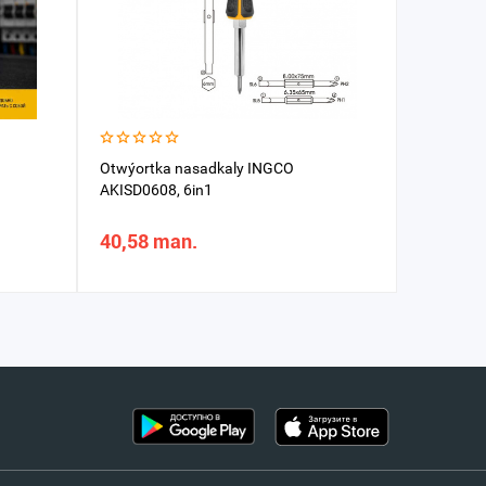
Otwýortka nasadkaly INGCO
Nasadka 
AKISD0608, 6in1
TAC2712
40,58 man.
35,66 