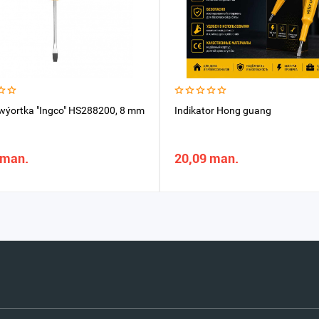
twýortka "Ingco" HS288200, 8 mm
Indikator Hong guang
 man.
20,09 man.