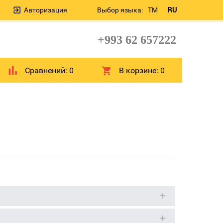
Авторизация
Выбор языка:
TM
RU
+993 62 657222
Сравнений:
0
В корзине:
0