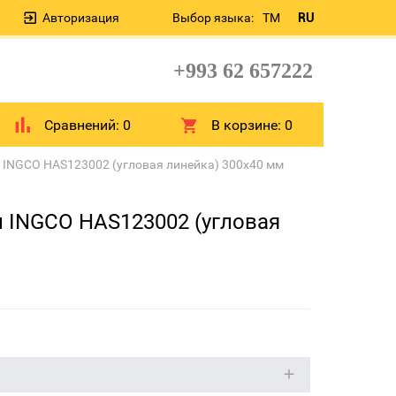
Авторизация
Выбор языка:
TM
RU
+993 62 657222
Сравнений:
0
В корзине:
0
 INGCO HAS123002 (угловая линейка) 300х40 мм
 INGCO HAS123002 (угловая